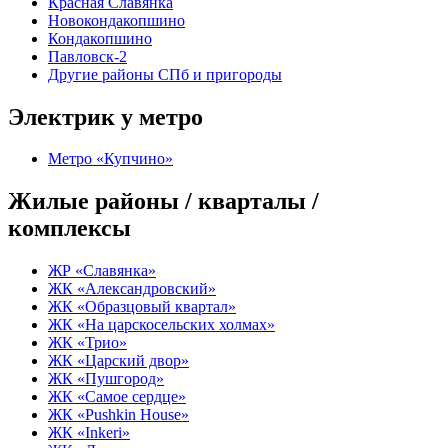
Красная Славянка
Новокондакопшино
Кондакопшино
Павловск-2
Другие районы СПб и пригороды
Электрик у метро
Метро «Купчино»
Жилые районы / кварталы /
комплексы
ЖР «Славянка»
ЖК «Александровский»
ЖК «Образцовый квартал»
ЖК «На царскосельских холмах»
ЖК «Трио»
ЖК «Царский двор»
ЖК «Пушгород»
ЖК «Самое сердце»
ЖК «Pushkin House»
ЖК «Inkeri»