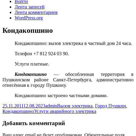
Войти
Лента записей
Лента комментариев
WordPress.org
Кондакопшино
Кондакопшино: вызов электрика в частный дом 24 часа.
Телефон +7 812 924 03 90.
Услуги платные.
Кондакопшино
— обособленная территория в
Пушкинском районе Санкт-Петербурга, административно
отнесённая к городу Пушкину.
Кондакопшино застроено частными домами.
Опубликовано
Автор
Рубрики
25.11.2011
12.08.2023
admin
Вызов электрика
,
Город Пушкин
,
Метки
Кондакопшино
Услуги аварийного электрика
Добавить комментарий
Ваш адрес email не будет опубликован.
Обязательные поля