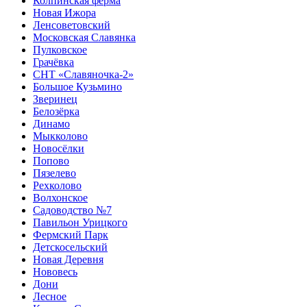
Колпинская ферма
Новая Ижора
Ленсоветовский
Московская Славянка
Пулковское
Грачёвка
СНТ «Славяночка-2»
Большое Кузьмино
Зверинец
Белозёрка
Динамо
Мыкколово
Новосёлки
Попово
Пязелево
Рехколово
Волхонское
Садоводство №7
Павильон Урицкого
Фермский Парк
Детскосельский
Новая Деревня
Нововесь
Дони
Лесное