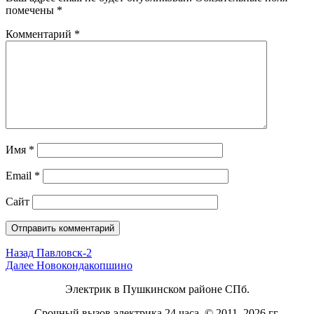
помечены
*
Комментарий
*
Имя
*
Email
*
Сайт
Навигация
Предыдущая
Назад
Павловск-2
запись:
Следующая
Далее
Новокондакопшино
по
запись:
Электрик в Пушкинском районе СПб.
записям
Срочный вызов электрика 24 часа. © 2011–2026 гг.