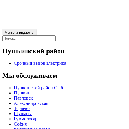
Перейти
Электрик в Пушкинском районе СПб
к
Вызов электрика в Пушкинском районе Санкт-Петербурга по
содержимому
телефону +7 (812) 924 03 90
Меню и виджеты
Найти:
Пушкинский район
Срочный вызов электрика
Мы обслуживаем
Пушкинский район СПб
Пушкин
Павловск
Александровская
Тярлево
Шушары
Гуммолосары
София