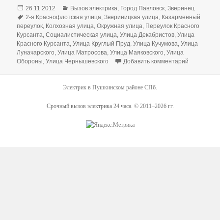
Опубликовано
Рубрики
26.11.2012
Вызов электрика
,
Город Павловск
,
Зверинец
Метки
2-я Краснофлотская улица
,
Звериницкая улица
,
Казарменный
переулок
,
Колхозная улица
,
Окружная улица
,
Переулок Красного
Курсанта
,
Социалистическая улица
,
Улица Декабристов
,
Улица
Красного Курсанта
,
Улица Круглый Пруд
,
Улица Кучумова
,
Улица
Луначарского
,
Улица Матросова
,
Улица Маяковского
,
Улица
к записи З
Обороны
,
Улица Чернышевского
Добавить комментарий
Электрик в Пушкинском районе СПб.
Срочный вызов электрика 24 часа. © 2011–2026 гг.