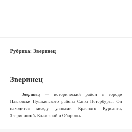
Электрик в Пушкинском
районе СПб
МЕНЮ
И
ВИДЖЕТЫ
Рубрика:
Зверинец
Зверинец
Зверинец
— исторический район в городе
Павловске Пушкинского района Санкт-Петербурга. Он
находится между улицами Красного Курсанта,
Звериницкой, Колхозной и Обороны.